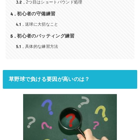
3.2
2つ目はショートバウンド処理
4
初心者の守備練習
4.1
送球に大切なこと
5
初心者のバッティング練習
5.1
具体的な練習方法
草野球で負ける要因が高いのは？