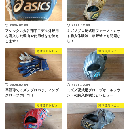
2026.02.09
2026.02.09
アシックス大谷翔平モデル外野用
ミズノプロ硬式用ファーストミッ
を購入した理由や使用感をお伝え
ト購入体験談！草野球でも問題な
します！
し！
野球道具レビュー
野球道具レビュー
2026.02.09
2026.02.09
草野球でミズノプロバッティング
ミズノ硬式用グローブオールラウ
グローブの口コミ
ンドの購入体験記とレビュー
野球道具レビュー
野球道具レビュー