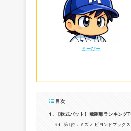
まーぴー
目次
1
【軟式バット】飛距離ランキングT
1.1
第1位：ミズノ ビヨンドマック