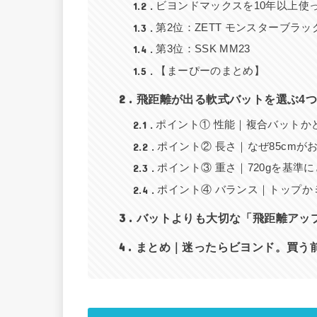
1.2
ビヨンドマックスを10年以上使
1.3
第2位：ZETT モンスターブラッ
1.4
第3位：SSK MM23
1.5
【まーぴーのまとめ】
2
飛距離が出る軟式バットを選ぶ4
2.1
ポイント① 性能｜複合バットか
2.2
ポイント② 長さ｜なぜ85cmが
2.3
ポイント③ 重さ｜720gを基準
2.4
ポイント④ バランス｜トップか
3
バットよりも大切な「飛距離アッ
4
まとめ｜迷ったらビヨンド。買う