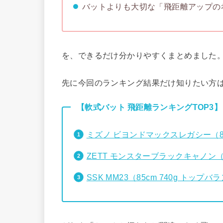
バットよりも大切な「飛距離アップの
を、できるだけ分かりやすくまとめました
先に今回のランキング結果だけ知りたい方
【軟式バット 飛距離ランキングTOP3】
ミズノ ビヨンドマックスレガシー（85
ZETT モンスターブラックキャノン（8
SSK MM23（85cm 740g トップバ