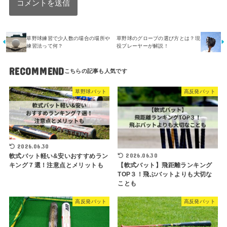
草野球練習で少人数の場合の場所や
草野球のグローブの選び方とは？現
練習法って何？
役プレーヤーが解説！
RECOMMEND
草野球バット
高反発バット
2026.06.30
2026.06.30
軟式バット軽い&安いおすすめラン
【軟式バット】飛距離ランキング
キング７選！注意点とメリットも
TOP３！飛ぶバットよりも大切な
ことも
高反発バット
高反発バット