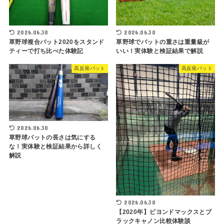
2026.06.30
2026.06.30
草野球複合バット2020をスタンド
草野球でバットの重さは重量級が
ティーで打ち比べた体験記
いい！実体験と検証結果で解説
高反発バット
高反発バット
2026.06.30
草野球バットの長さは気にする
な！実体験と検証結果から詳しく
解説
2026.06.30
【2020年】ビヨンドマックスとブ
ラックキャノン比較体験談