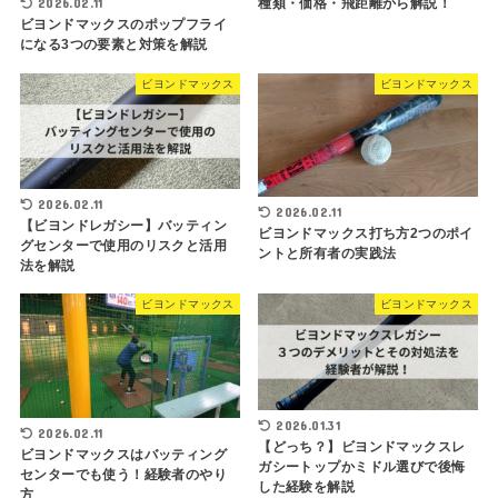
2026.02.11
種類・価格・飛距離から解説！
ビヨンドマックスのポップフライ
になる3つの要素と対策を解説
ビヨンドマックス
ビヨンドマックス
2026.02.11
2026.02.11
【ビヨンドレガシー】バッティン
ビヨンドマックス打ち方2つのポイ
グセンターで使用のリスクと活用
ントと所有者の実践法
法を解説
ビヨンドマックス
ビヨンドマックス
2026.01.31
2026.02.11
【どっち？】ビヨンドマックスレ
ビヨンドマックスはバッティング
ガシートップかミドル選びで後悔
センターでも使う！経験者のやり
した経験を解説
方