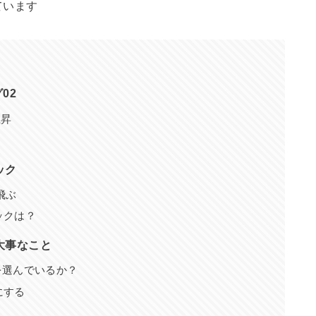
ています
02
上昇
ック
飛ぶ
ックは？
大事なこと
を選んでいるか？
にする